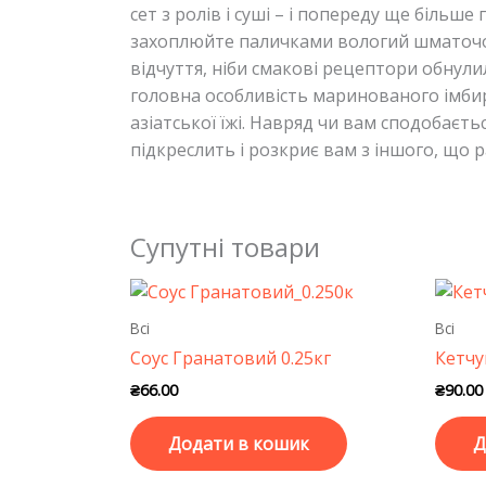
сет з ролів і суші – і попереду ще більш
захоплюйте паличками вологий шматочок і
відчуття, ніби смакові рецептори обнули
головна особливість маринованого імбир
азіатської їжі. Навряд чи вам сподобаєть
підкреслить і розкриє вам з іншого, що р
Супутні товари
Всі
Всі
Соус Гранатовий 0.25кг
Кетчу
₴
66.00
₴
90.00
Додати в кошик
Д