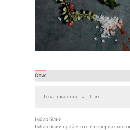
Опис
Відгуки (0)
Ціна вказана за 1 кг
Імбир білий
Імбир білий прийнято є в перервах між п