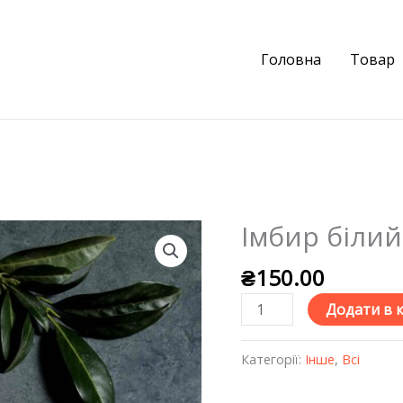
Головна
Товар
Імбир білий
Імбир
білий
₴
150.00
кількість
Додати в 
Категорії:
Iнше
,
Всі