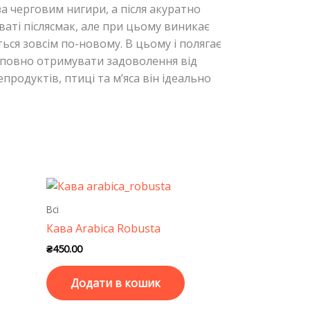
за черговим нигири, а після акуратно
ваті післясмак, але при цьому виникає
ься зовсім по-новому. В цьому і полягає
ш повно отримувати задоволення від
епродуктів, птиці та м’яса він ідеально
І
Всі
Кава Arabica Robusta
₴
450.00
Додати в кошик