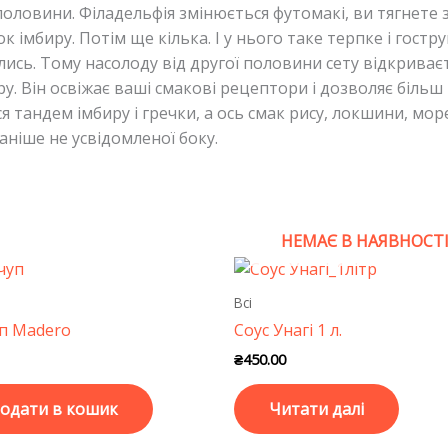
е половини. Філадельфія змінюється футомакі, ви тягнете 
мбиру. Потім ще кілька. І у нього таке терпке і гостру
лись. Тому насолоду від другої половини сету відкриваєт
у. Він освіжає ваші смакові рецептори і дозволяє біль
ся тандем імбиру і гречки, а ось смак рису, локшини, мор
аніше не усвідомленої боку.
НЕМАЄ В НАЯВНОСТ
Всі
п Madero
Соус Унагі 1 л.
₴
450.00
одати в кошик
Читати далі