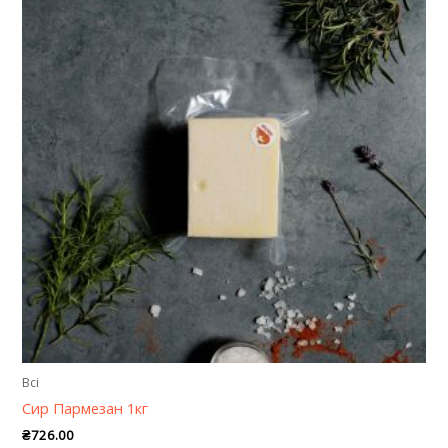
Всі
Сир Пармезан 1кг
₴
726.00