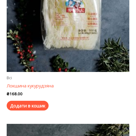
Всі
Локшина кукурудзяна
₴
168.00
Додати в кошик