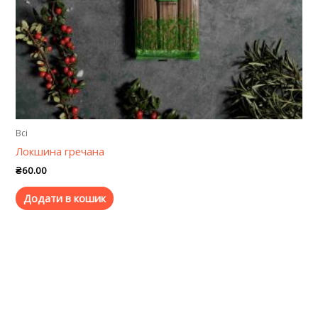
Всі
Локшина гречана
₴
60.00
Додати в кошик