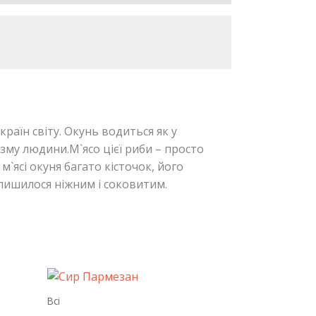
країн світу. Окунь водиться як у
нізму людини.М`ясо цієї риби – просто
м`ясі окуня багато кісточок, його
алишилося ніжним і соковитим.
І
Всі