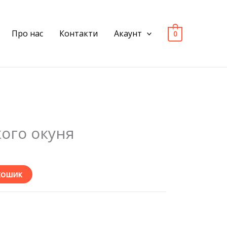
Про нас
Контакти
Акаунт
0
кого окуня
кошик