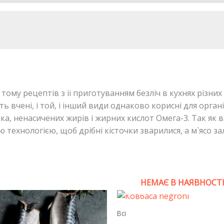
тому рецептів з її приготуванням безліч в кухнях різних 
ають вчені, і той, і інший види однаково корисні для орга
ка, ненасичених жирів і жирних кислот Омега-3. Так як в 
ю технологією, щоб дрібні кісточки зварилися, а м`ясо з
НЕМАЄ В НАЯВНОСТ
Всі