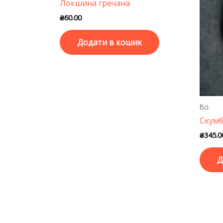
Локшина гречана
₴
60.00
Додати в кошик
Всі
Скумб
₴
345.0
Д