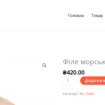
Головна
Товар
Філе морсь
Філе
морського
₴
420.00
окуня
кількість
Додати в 
Категорії:
Всі
,
Риба