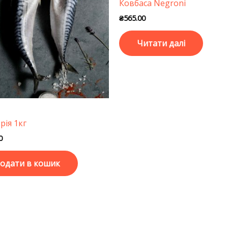
Ковбаса Negroni
₴
565.00
Читати далі
рія 1кг
0
одати в кошик