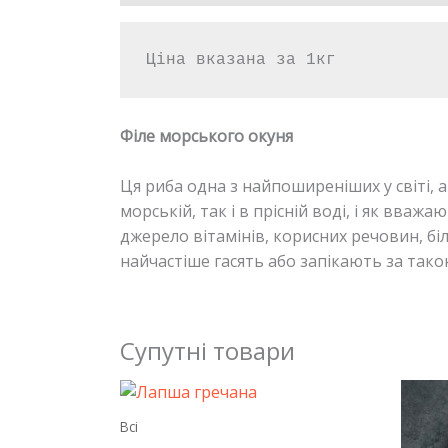
Ціна вказана за 1кг
Філе морського окуня
Ця риба одна з найпоширеніших у світі, а 
морській, так і в прісній воді, і як вваж
джерело вітамінів, корисних речовин, біл
найчастіше гасять або запікають за тако
Супутні товари
Всі