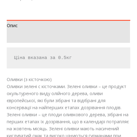
Опис
Відгуки (0)
Ціна вказана за 0.5кг
Оливки (з кісточкою)
Оливки зелені c кісточками. Зелені оливки – це продукт
окультуреного виду олійного дерева, оливи
європейської, які були зібрані та відібрані для
консервації на найперших етапах дозрівання плодів.
Зелені оливки – це плоди оливкового дерева, зібрані на
перших етапах їх дозрівання, що в календарі потрапляє
на жовтень місяць. Зелені оливки мають насичений
кислуватий смак та високо цінуються гурманами при