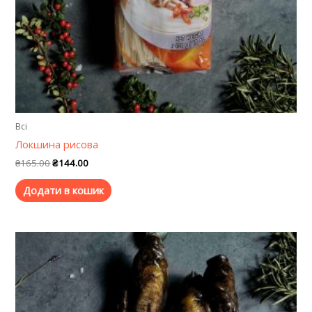
Всі
Локшина рисова
₴
165.00
₴
144.00
Додати в кошик