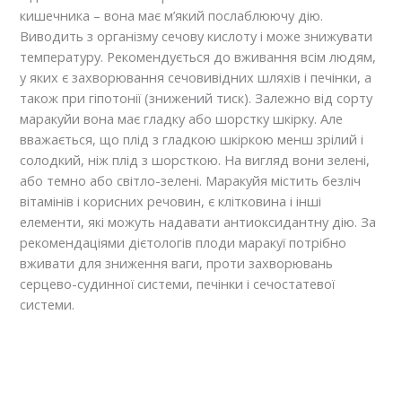
кишечника – вона має м’який послаблюючу дію.
Виводить з організму сечову кислоту і може знижувати
температуру. Рекомендується до вживання всім людям,
у яких є захворювання сечовивідних шляхів і печінки, а
також при гіпотонії (знижений тиск). Залежно від сорту
маракуйи вона має гладку або шорстку шкірку. Але
вважається, що плід з гладкою шкіркою менш зрілий і
солодкий, ніж плід з шорсткою. На вигляд вони зелені,
або темно або світло-зелені. Маракуйя містить безліч
вітамінів і корисних речовин, є клітковина і інші
елементи, які можуть надавати антиоксидантну дію. За
рекомендаціями дієтологів плоди маракуї потрібно
вживати для зниження ваги, проти захворювань
серцево-судинної системи, печінки і сечостатевої
системи.