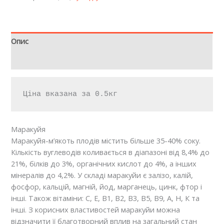
Опис
Відгуки (0)
Ціна вказана за 0.5кг
Маракуйя
Маракуйя-м’якоть плодів містить більше 35-40% соку.
Кількість вуглеводів коливається в діапазоні від 8,4% до
21%, білків до 3%, органічних кислот до 4%, а інших
мінералів до 4,2%. У складі маракуйи є залізо, калій,
фосфор, кальцій, магній, йод, марганець, цинк, фтор і
інші. Також вітаміни: С, Е, В1, В2, В3, В5, В9, А, Н, К та
інші. З корисних властивостей маракуйи можна
відзначити її благотворний вплив на загальний стан