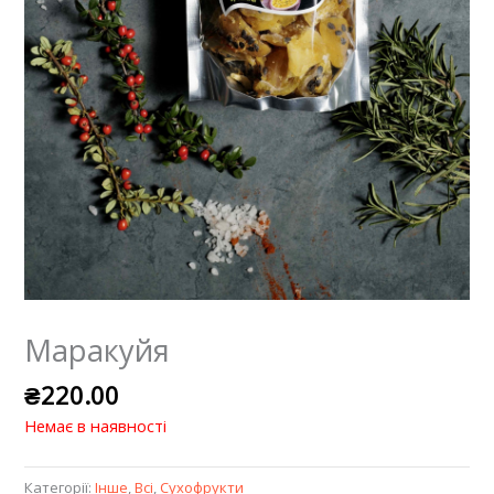
Маракуйя
₴
220.00
Немає в наявності
Категорії:
Iнше
,
Всі
,
Сухофрукти