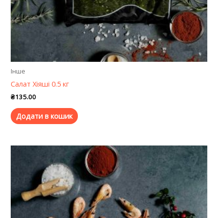
Iнше
Салат Хіяші 0.5 кг
₴
135.00
Додати в кошик