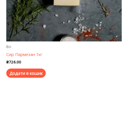
Всі
Сир Пармезан 1кг
₴
726.00
Додати в кошик