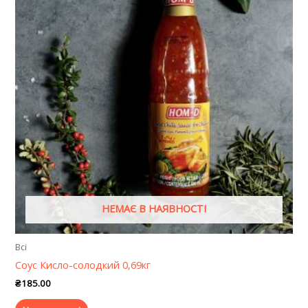
НЕМАЄ В НАЯВНОСТІ
Всі
Соус Кисло-солодкий 0,69кг
₴
185.00