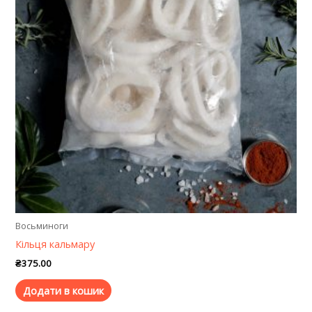
Восьминоги
Кільця кальмару
₴
375.00
Додати в кошик