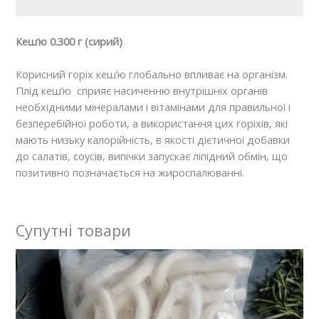
Кеш‘ю 0.300 г (сирий)
Корисний горіх кеш’ю глобально впливає на організм.
Плід кеш’ю сприяє насиченню внутрішніх органів
необхідними мінералами і вітамінами для правильної і
безперебійної роботи, а використання цих горіхів, які
мають низьку калорійність, в якості дієтичної добавки
до салатів, соусів, випічки запускає ліпідний обмін, що
позитивно позначається на жироспалюванні.
Супутні товари