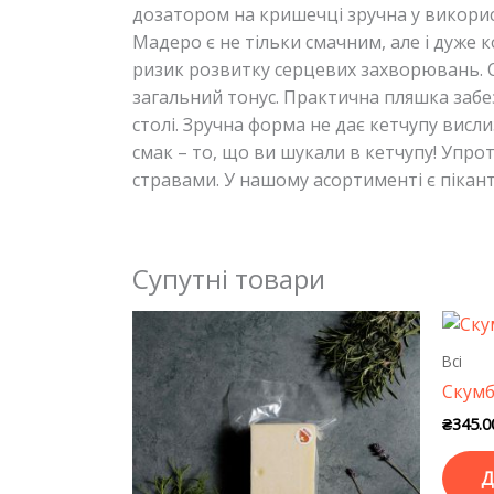
дозатором на кришечці зручна у використ
Мадеро є не тільки смачним, але і дуже 
ризик розвитку серцевих захворювань. С
загальний тонус. Практична пляшка забез
столі. Зручна форма не дає кетчупу висли
смак – то, що ви шукали в кетчупу! Упр
стравами. У нашому асортименті є пікант
Супутні товари
Всі
Скумб
₴
345.0
Д