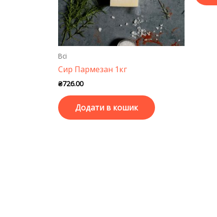
Всі
Сир Пармезан 1кг
₴
726.00
Додати в кошик