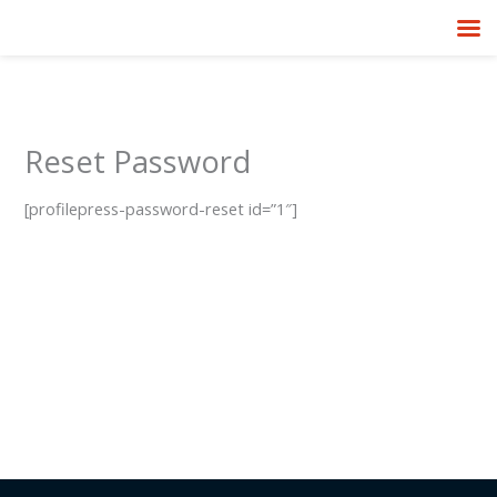
Перейти
до
вмісту
Reset Password
[profilepress-password-reset id=”1″]